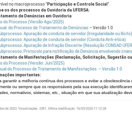
nível no macroprocesso “
Participação e Controle Social
“.
e os dos processos da Ouvidoria da UFERSA:
atamento de Denúncias em Ouvidoria
xo do Processo (Versão Ago/2025)
ual do Processo de Tratamento de Denúncias
– Versão 1.0
Subprocesso: Apuração de conduta de servidor (Irregularidade ou Ilícito
Subprocesso: Apuração de conduta de servidor (Conduta Anti-ética)
Subprocesso: Apuração de Infração Discente (Resolução CONSAD UFE
Subprocesso: Protocolo para notificação de Denúncia envolvendo cria
atamento de Manifestações (Reclamação, Solicitação, Sugestão ou
xo do Processo (Versão: Jun/2025)
ual do Processo de Tratamento de Manifestações – Versão 1.0
mações importantes:
a garantir a melhoria contínua dos processos e evitar a obsolescência
mente ou sempre que os responsáveis pela sua execução identificarem
dades, normativos, sistemas, etc., situação em que sua atualização deve
bro de 2023.
Visualizações: 2391.
Última modificação: 16/03/2026 11:12:28