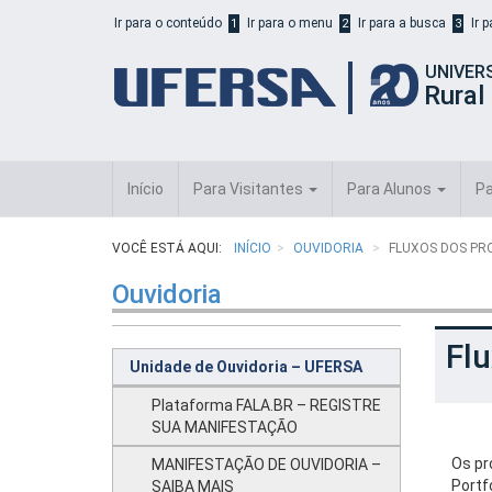
Início
Ir para o conteúdo
Ir para o menu
Ir para a busca
Ir 
1
2
3
do
cabeçalho
UNIVER
do
Rural
portal
da
UFERSA
Início
Para Visitantes
Para Alunos
Pa
VOCÊ ESTÁ AQUI:
INÍCIO
OUVIDORIA
FLUXOS DOS PR
Ouvidoria
Flu
Unidade de Ouvidoria – UFERSA
Plataforma FALA.BR – REGISTRE
SUA MANIFESTAÇÃO
Os p
MANIFESTAÇÃO DE OUVIDORIA –
Portf
SAIBA MAIS