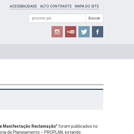
ACESSIBILIDADE
ALTO CONTRASTE
MAPA DO SITE
Campo
Formulário
Buscar
de
de
busca
Busca
e Manifestação Reclamação”
foram publicados no
toria de Planejamento – PROPLAN, estando