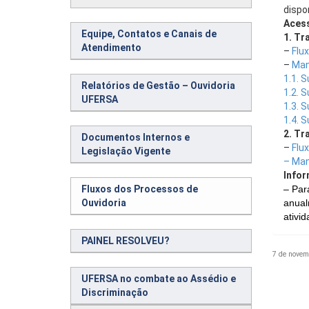
dispo
Acess
Equipe, Contatos e Canais de
1. Tr
Atendimento
–
Flu
–
Man
1.1. 
Relatórios de Gestão – Ouvidoria
1.2. 
UFERSA
1.3. 
1.4. 
2. Tr
Documentos Internos e
–
Flu
Legislação Vigente
– Man
Infor
Fluxos dos Processos de
– Par
Ouvidoria
anual
ativi
PAINEL RESOLVEU?
7 de novem
UFERSA no combate ao Assédio e
Discriminação