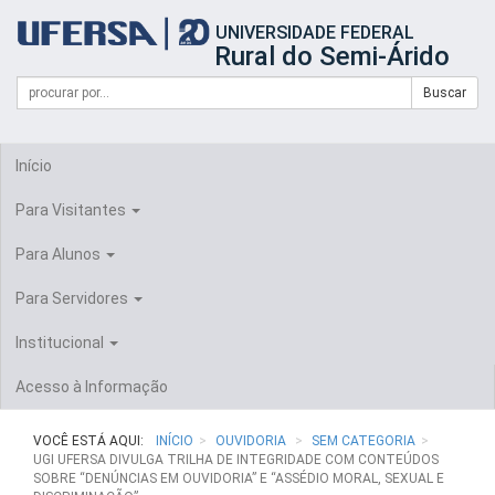
Início
UNIVERSIDADE FEDERAL
do
Rural do Semi-Árido
cabeçalho
do
Campo
Formulário
Buscar
portal
de
da
de
busca
UFERSA
Busca
Início
Para Visitantes
Para Alunos
Para Servidores
Institucional
Acesso à Informação
VOCÊ ESTÁ AQUI:
INÍCIO
OUVIDORIA
SEM CATEGORIA
UGI UFERSA DIVULGA TRILHA DE INTEGRIDADE COM CONTEÚDOS
SOBRE “DENÚNCIAS EM OUVIDORIA” E “ASSÉDIO MORAL, SEXUAL E