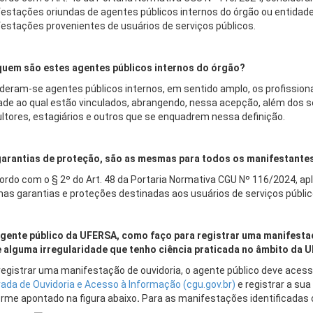
estações oriundas de agentes públicos internos do órgão ou entida
estações provenientes de usuários de serviços públicos.
uem são estes agentes públicos internos do órgão?
deram-se agentes públicos internos, em sentido amplo, os profissiona
ade ao qual estão vinculados, abrangendo, nessa acepção, além dos s
ltores, estagiários e outros que se enquadrem nessa definição.
garantias de proteção, são as mesmas para todos os manifestante
ordo com o § 2º do Art. 48 da Portaria Normativa CGU Nº 116/2024, ap
s garantias e proteções destinadas aos usuários de serviços públic
gente público da UFERSA, como faço para registrar uma manifesta
 alguma irregularidade que tenho ciência praticada no âmbito da 
registrar uma manifestação de ouvidoria, o agente público deve acessa
rada de Ouvidoria e Acesso à Informação (cgu.gov.br)
e registrar a su
rme apontado na figura abaixo
.
Para as manifestações identificadas o 