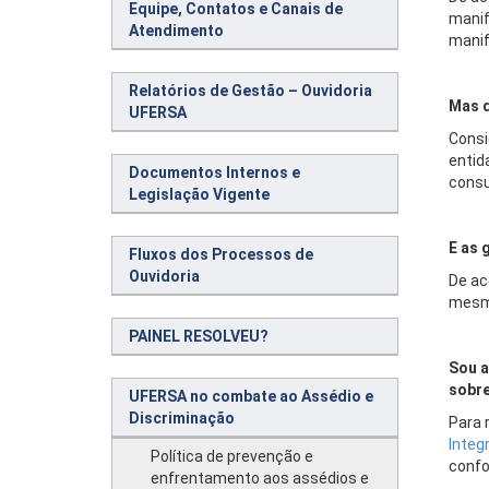
Equipe, Contatos e Canais de
manif
Atendimento
manif
Relatórios de Gestão – Ouvidoria
Mas q
UFERSA
Consi
entid
Documentos Internos e
consu
Legislação Vigente
E as 
Fluxos dos Processos de
Ouvidoria
De ac
mesma
PAINEL RESOLVEU?
Sou a
sobre
UFERSA no combate ao Assédio e
Discriminação
Para 
Integ
Política de prevenção e
confo
enfrentamento aos assédios e