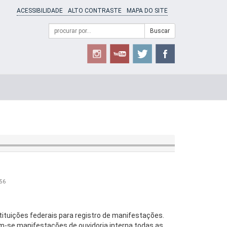
ACESSIBILIDADE
ALTO CONTRASTE
MAPA DO SITE
Campo
Formulário
Buscar
de
de
busca
Busca
:56
stituições federais para registro de manifestações.
m-se manifestações de ouvidoria interna todas as