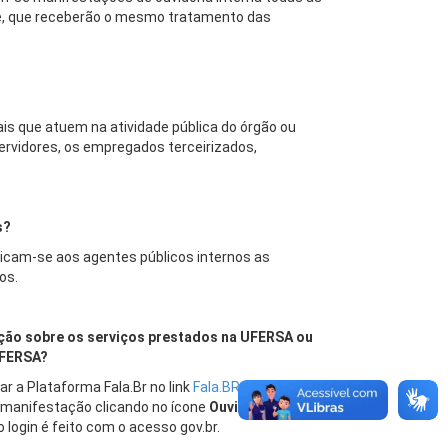
de, que receberão o mesmo tratamento das
is que atuem na atividade pública do órgão ou
ervidores, os empregados terceirizados,
s?
licam-se aos agentes públicos internos as
os.
ção sobre os serviços prestados na UFERSA ou
UFERSA?
r a Plataforma Fala.Br no link
Fala.BR – Plataforma
a manifestação clicando no ícone
Ouvidoria Interna,
login é feito com o acesso gov.br.