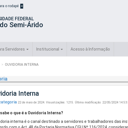
para o rodapé
4
SIDADE FEDERAL
 do Semi-Árido
ra Servidores
Institucional
Acesso à Informação
OUVIDORIA INTERNA
ria
idoria Interna
ategoria
22 de maio de 2024.
Visualizações: 1215.
Última modificação: 22/05/2024 14:53
sabe o que é a Ouvidoria Interna?
idoria interna é o canal destinado a servidores e trabalhadores das in
ordo com o Art. 48 da Portaria Normativa CGU Nº 116/2024, considera