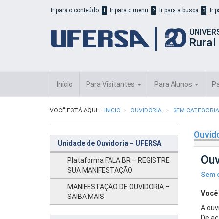
Início
Ir para o conteúdo
Ir para o menu
Ir para a busca
Ir 
1
2
3
do
cabeçalho
UNIVER
do
Rural
portal
da
UFERSA
Início
Para Visitantes
Para Alunos
Pa
VOCÊ ESTÁ AQUI:
INÍCIO
OUVIDORIA
SEM CATEGORIA
Ouvido
Unidade de Ouvidoria – UFERSA
Ouv
Plataforma FALA.BR – REGISTRE
SUA MANIFESTAÇÃO
Sem c
MANIFESTAÇÃO DE OUVIDORIA –
Você 
SAIBA MAIS
A ouv
De ac