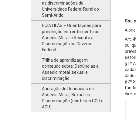
as discriminações da
Universidade Federal Rural do
Semi-Árido.
Sou s
GUIA LILÁS – Orientações para
A ori
prevenção enfrentamento ao
Assédio Moral e Sexual e à
Art. 
Discriminação no Governo
ou, q
Federal
previ
setor
Trilha de aprendizagem,
§1º A
conteúdo sobre: Denúncias e
cadas
Assédio moral, sexual e
dado 
discriminação
§2º S
funda
Apuração de Denúncias de
diret
Assédio Moral, Sexual ou
Discriminação (conteúdo CGU e
AGU)