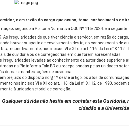
ervidor, e em razão do cargo que ocupo, tomei conhecimento de i
entação, segundo a Portaria Normativa CGU Nº 116/2024, é a seguinte:
49. As irregularidades de que tiver ciência o servidor, em razão do car
uando houver suspeita de envolvimento desta, ao conhecimento de ou
stas, respectivamente, nos incisos VI e XII do art. 116, da Lei n° 8.112
iais de ouvidoria ou de corregedorias em que forem apresentadas.
s irregularidades levadas ao conhecimento da autoridade superior e a
tradas na Plataforma Fala.BR ou recepcionadas pelas unidades setor
às demais manifestações de ouvidoria.
em prejuízo do disposto no § 1º deste artigo, os atos de comunicaç
mento nos incisos VI e XII do art. 116, da Lei n° 8.112, de 1990, podem
amente à unidade setorial de correição.
Qualquer dúvida não hesite em contatar esta Ouvidoria, no
cidadão e a Universid