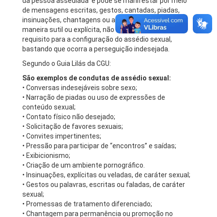
da pessoa assediada e pode se manifestar por meio
de mensagens escritas, gestos, cantadas, piadas,
insinuações, chantagens ou ameaças; ou seja, de
maneira sutil ou explícita, não sendo o contato físico
requisito para a configuração do assédio sexual,
bastando que ocorra a perseguição indesejada.
Segundo o Guia Lilás da CGU:
São exemplos de condutas de assédio sexual:
• Conversas indesejáveis sobre sexo;
• Narração de piadas ou uso de expressões de
conteúdo sexual;
• Contato físico não desejado;
• Solicitação de favores sexuais;
• Convites impertinentes;
• Pressão para participar de “encontros” e saídas;
• Exibicionismo;
• Criação de um ambiente pornográfico.
• Insinuações, explícitas ou veladas, de caráter sexual;
• Gestos ou palavras, escritas ou faladas, de caráter
sexual;
• Promessas de tratamento diferenciado;
• Chantagem para permanência ou promoção no