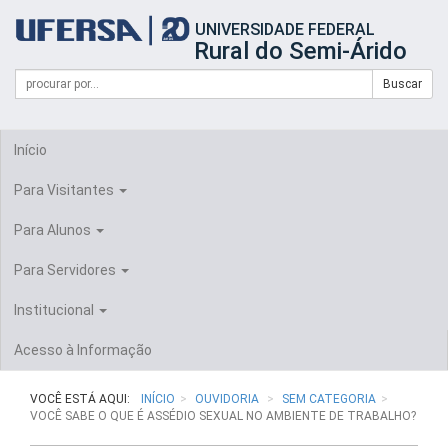
Início
UNIVERSIDADE FEDERAL
do
Rural do Semi-Árido
cabeçalho
do
Campo
Formulário
Buscar
portal
de
da
de
busca
UFERSA
Busca
Início
Para Visitantes
Para Alunos
Para Servidores
Institucional
Acesso à Informação
VOCÊ ESTÁ AQUI:
INÍCIO
OUVIDORIA
SEM CATEGORIA
VOCÊ SABE O QUE É ASSÉDIO SEXUAL NO AMBIENTE DE TRABALHO?